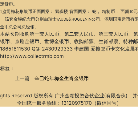
定货币。
1
盎司梅花形银币正面图案： 鹳雀楼 背面图案： 蛇 。精制币； 面额
元
10
该套金银纪念币分别由瑞士
公司、深圳国宝造币有
FAUDE&HUGUENIN
金币总公司总经销。
本站长期收购第一套人民币、第二套人民币、第三套人民币、第
银币、京剧金银币、世博金银币、收购邮票、生肖邮票、特种邮
18651811530 QQ: 2430929333 李建国 爱搜邮币卡
http://www.collectrmb.com
标签：
上一篇：
辛巳蛇年梅金生肖金银币
 Rights Reservrd 版权所有 广州金领投资合伙企业(有限合伙
全国统一服务热线：13120975170（微信同号）