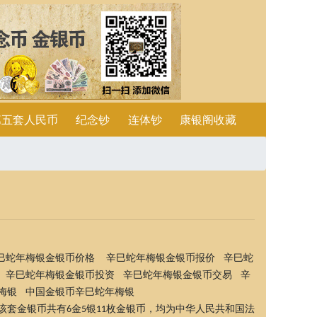
第五套人民币
纪念钞
连体钞
康银阁收藏
巳蛇年梅银金银币价格 辛巳蛇年梅银金银币报价 辛巳蛇
 辛巳蛇年梅银金银币投资 辛巳蛇年梅银金银币交易 辛
梅银 中国金银币辛巳蛇年梅银
该套金银币共有
金
银
枚金银币，均为中华人民共和国法
6
5
11