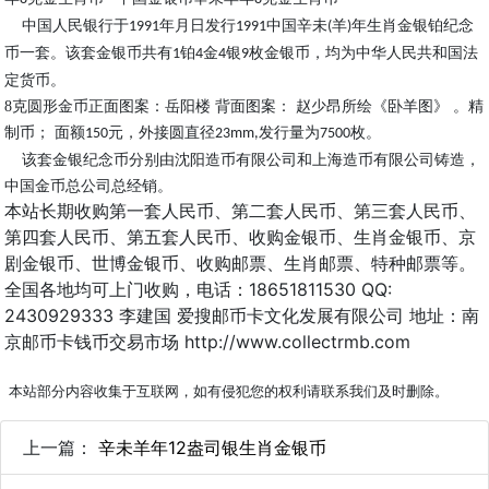
中国人民银行于
年月日发行
中国辛未
羊
年生肖金银铂纪念
1991
1991
(
)
币一套。该套金银币共有
铂
金
银
枚金银币，均为中华人民共和国法
1
4
4
9
定货币。
8
克圆形金币正面图案：岳阳楼 背面图案： 赵少昂所绘《卧羊图》 。精
制币； 面额
元，外接圆直径
发行量为
枚。
150
23mm,
7500
该套金银纪念币分别由沈阳造币有限公司和上海造币有限公司铸造，
中国金币总公司总经销。
本站长期收购第一套人民币、第二套人民币、第三套人民币、
第四套人民币、第五套人民币、收购金银币、生肖金银币、京
剧金银币、世博金银币、收购邮票、生肖邮票、特种邮票等。
全国各地均可上门收购，电话：18651811530 QQ:
2430929333 李建国 爱搜邮币卡文化发展有限公司 地址：南
京邮币卡钱币交易市场 http://www.collectrmb.com
本站部分内容收集于互联网，如有侵犯您的权利请联系我们及时删除。
上一篇：
辛未羊年12盎司银生肖金银币