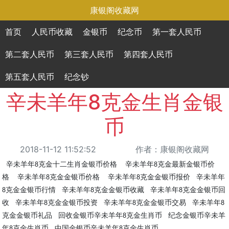
康银阁收藏网
首页
人民币收藏
金银币
纪念币
第一套人民币
第二套人民币
第三套人民币
第四套人民币
第五套人民币
纪念钞
辛未羊年8克金生肖金银
币
2018-11-12 11:52:52
作者：康银阁收藏网
辛未羊年
克金十二生肖金银币价格 辛未羊年
克金最新金银币价
8
8
格 辛未羊年
克金金银币价格 辛未羊年
克金金银币报价 辛未羊年
8
8
克金金银币行情 辛未羊年
克金金银币收藏 辛未羊年
克金金银币回
8
8
8
收 辛未羊年
克金金银币投资 辛未羊年
克金金银币交易 辛未羊年
8
8
8
克金金银币礼品 回收金银币辛未羊年
克金生肖币 纪念金银币辛未羊
8
年
克金生肖币 中国金银币辛未羊年
克金生肖币
8
8