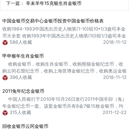
下一篇：
辛未羊年15克银生肖金银币
中国金银币交易中心金银币投资中国金银币价格表
收购1984-1993中国杰出历史人物第(1-10)组10*1/3盎司本金
币大全套 收购1993年中国杰出历史人物第(10)组1/3盎司本金
586人收藏
2018-11-12
币--毛泽东 收购1984-1993中国杰出历史人物第(1-10)组
40*22克本银套币 回购1992年中国杰出历史人物第(9)组1/3
甲申猴年生肖金银币
盎司本金币--武则天 回购1990年中国杰出历史人物第(7)组
1/3盎司本金币--朱元璋 回购1991年中国杰出历
收购金银币，收购生肖金银币，收购熊猫金银纪念币，收
购云冈石窟纪念币，收购上海世博金银纪念币，收购奥运金银
396人收藏
2018-11-12
币，收购文化艺术金银币 中国人民银行于2003年发行2004
中国甲申（猴）年生肖金银纪念币一套。该套金银币共有6金
2011兔年纪念金银币
6银12枚金银币，均为中华人民共和国法定货币。 1/10盎司
圆形金币正面图案：&n
中国人民银行于2010年10月26日发行2011中国辛卯（兔）
年金银纪念币一套。该套金银币共有8金7银15枚金银币，均
315人收藏
2011-12-22
为中华人民共和国法定货币。 2011中国辛卯（兔）年金银纪
念币1/10盎司圆形金币正面图案： 中华人民共和国国徽衬以
回收金银币云冈金银币
年年有余吉祥纹饰，并刊国名、年号。 背面图案： 兔的写实