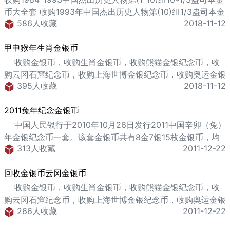
币大全套 收购1993年中国杰出历史人物第(10)组1/3盎司本金
586人收藏
2018-11-12
币--毛泽东 收购1984-1993中国杰出历史人物第(1-10)组
40*22克本银套币 回购1992年中国杰出历史人物第(9)组1/3
甲申猴年生肖金银币
盎司本金币--武则天 回购1990年中国杰出历史人物第(7)组
1/3盎司本金币--朱元璋 回购1991年中国杰出历
收购金银币，收购生肖金银币，收购熊猫金银纪念币，收
购云冈石窟纪念币，收购上海世博金银纪念币，收购奥运金银
395人收藏
2018-11-12
币，收购文化艺术金银币 中国人民银行于2003年发行2004
中国甲申（猴）年生肖金银纪念币一套。该套金银币共有6金
2011兔年纪念金银币
6银12枚金银币，均为中华人民共和国法定货币。 1/10盎司
圆形金币正面图案：&n
中国人民银行于2010年10月26日发行2011中国辛卯（兔）
年金银纪念币一套。该套金银币共有8金7银15枚金银币，均
313人收藏
2011-12-22
为中华人民共和国法定货币。 2011中国辛卯（兔）年金银纪
念币1/10盎司圆形金币正面图案： 中华人民共和国国徽衬以
回收金银币云冈金银币
年年有余吉祥纹饰，并刊国名、年号。 背面图案： 兔的写实
造型衬以装饰兔首为背景
收购金银币，收购生肖金银币，收购熊猫金银纪念币，收
购云冈石窟纪念币，收购上海世博金银纪念币，收购奥运金银
266人收藏
2011-12-22
币，收购文化艺术金银币 中国人民银行于2010年8月26日
发行中国石窟艺术（云冈）金银纪念币一套。该套金银币共有