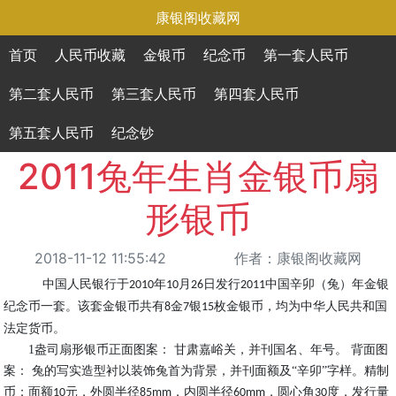
康银阁收藏网
首页
人民币收藏
金银币
纪念币
第一套人民币
第二套人民币
第三套人民币
第四套人民币
第五套人民币
纪念钞
2011兔年生肖金银币扇
形银币
2018-11-12 11:55:42
作者：康银阁收藏网
中国人民银行于
年
月
日发行
中国辛卯（兔）年金银
2010
10
26
2011
纪念币一套。该套金银币共有
金
银
枚金银币，均为中华人民共和国
8
7
15
法定货币。
1
盎司扇形银币正面图案： 甘肃嘉峪关，并刊国名、年号。 背面图
案： 兔的写实造型衬以装饰兔首为背景，并刊面额及“辛卯”字样。精制
币；面额
元，外圆半径
，内圆半径
，圆心角
度，发行量
10
85mm
60mm
30