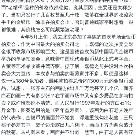
近歇夏期的情况来看，大部分发行量较大的新品种价格下跌，
而“老精稀”品种的价格依然稳健。究其原因，主要还是太稀少
了。当初只发行了几百枚甚至几十枚，散落在全世界的收藏家
手里的金银币，除非在拍卖会上，否则普通藏家平时想看一眼
都很难，其价格怎么可能频繁波动呢？
今年5月上旬，我去北京参加了嘉德的首次单场金银币
拍卖会，作为中国最大的拍卖公司之一，嘉德的这次拍卖会对
金银币收藏市场影响巨大。这是嘉德首次为新中国现代金银币
举办的单场拍卖会，意味着中国现代金银币从此正式与字画、
古董等艺术品收藏并驾齐驱。据了解，嘉德之前并没对本次拍
卖会大力宣传，本次参与拍卖的新藏家并不多，即便是这样，
仅一位180号竞拍者，最终就拍得总价约1300万元的金银币藏
品。试想，一张齐白石的画能拍出几千万元甚至几个亿，而齐
白石的画一共有多少张？在字画市场中又有多少赝品在参与拍
卖？或许谁都说不清楚。而人民银行1997年发行的齐白石1公
斤金币，图案选用的是《延年益寿图》，该画为白石老人晚年
的代表作，金银币的画面并不繁复，浮雕重线勾出花篮，三只
桃子参差其中，篮子边沿露出几片桃叶，画面下方为两朵盛开
的秋菊。从构图来看，画面并不出奇，然而，白石老人富有汉