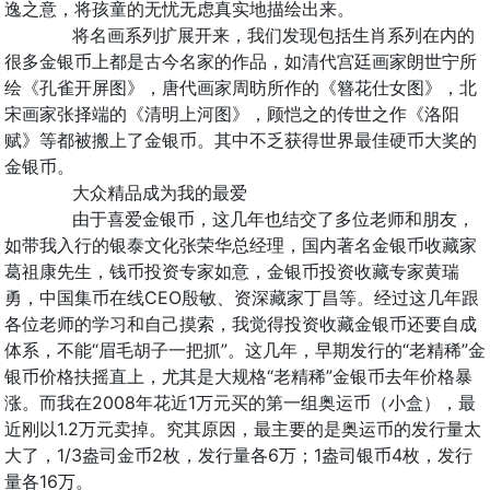
逸之意，将孩童的无忧无虑真实地描绘出来。
将名画系列扩展开来，我们发现包括生肖系列在内的
很多金银币上都是古今名家的作品，如清代宫廷画家朗世宁所
绘《孔雀开屏图》，唐代画家周昉所作的《簪花仕女图》，北
宋画家张择端的《清明上河图》，顾恺之的传世之作《洛阳
赋》等都被搬上了金银币。其中不乏获得世界最佳硬币大奖的
金银币。
大众精品成为我的最爱
由于喜爱金银币，这几年也结交了多位老师和朋友，
如带我入行的银泰文化张荣华总经理，国内著名金银币收藏家
葛祖康先生，钱币投资专家如意，金银币投资收藏专家黄瑞
勇，中国集币在线CEO殷敏、资深藏家丁昌等。经过这几年跟
各位老师的学习和自己摸索，我觉得投资收藏金银币还要自成
体系，不能“眉毛胡子一把抓”。这几年，早期发行的“老精稀”金
银币价格扶摇直上，尤其是大规格“老精稀”金银币去年价格暴
涨。而我在2008年花近1万元买的第一组奥运币（小盒），最
近刚以1.2万元卖掉。究其原因，最主要的是奥运币的发行量太
大了，1/3盎司金币2枚，发行量各6万；1盎司银币4枚，发行
量各16万。