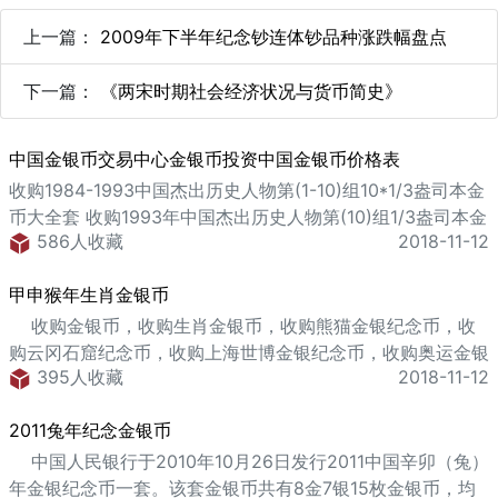
上一篇：
2009年下半年纪念钞连体钞品种涨跌幅盘点
下一篇：
《两宋时期社会经济状况与货币简史》
中国金银币交易中心金银币投资中国金银币价格表
收购1984-1993中国杰出历史人物第(1-10)组10*1/3盎司本金
币大全套 收购1993年中国杰出历史人物第(10)组1/3盎司本金
586人收藏
2018-11-12
币--毛泽东 收购1984-1993中国杰出历史人物第(1-10)组
40*22克本银套币 回购1992年中国杰出历史人物第(9)组1/3
甲申猴年生肖金银币
盎司本金币--武则天 回购1990年中国杰出历史人物第(7)组
1/3盎司本金币--朱元璋 回购1991年中国杰出历
收购金银币，收购生肖金银币，收购熊猫金银纪念币，收
购云冈石窟纪念币，收购上海世博金银纪念币，收购奥运金银
395人收藏
2018-11-12
币，收购文化艺术金银币 中国人民银行于2003年发行2004
中国甲申（猴）年生肖金银纪念币一套。该套金银币共有6金
2011兔年纪念金银币
6银12枚金银币，均为中华人民共和国法定货币。 1/10盎司
圆形金币正面图案：&n
中国人民银行于2010年10月26日发行2011中国辛卯（兔）
年金银纪念币一套。该套金银币共有8金7银15枚金银币，均