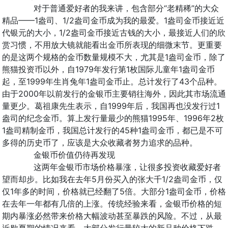
对于普通爱好者的我来讲，包含部分“老精稀”的大众
精品——1盎司、1/2盎司金币成为我的最爱。1盎司金币接近近
代银元的大小，1/2盎司金币接近古钱的大小，最接近人们的欣
赏习惯，不用放大镜就能看出金币所表现的细微末节。更重要
的是这两个规格的金币数量规模不大，尤其是1盎司金币，除了
熊猫投资币以外，自1979年发行第1枚国际儿童年1盎司金币
起，至1999年生肖兔年1盎司金币止。总计发行了43个品种。
由于2000年以前发行的金银币主要销往海外，因此其市场流通
量更少。葛祖康先生表示，自1999年后，我国再也没发行过1
盎司的纪念金币。算上发行量最少的熊猫1995年、1996年2枚
1盎司精制金币，我国总计发行的45种1盎司金币，都已是不可
多得的历史币了，应该是大众收藏者努力追求的品种。
金银币价值仍待再发现
这两年金银币市场价格暴涨，让很多投资收藏爱好者
望而却步。比如我在去年5月份买入的张大千1/2盎司金币，仅
仅1年多的时间，价格就已经翻了5倍。大部分1盎司金币，价格
在去年一年都有几倍的上涨。传统经验来看，金银币价格的短
期内暴涨必然带来价格大幅波动甚至暴跌的风险。不过，从最