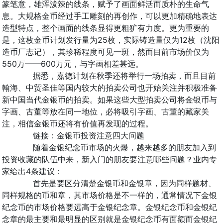
篆笔意，雄浑泼辣的线条，赋予了画面鲜活而质朴的生命气
息。大规格金币经过手工雕刻的再创作，可以更加精确地表达
造型特点，整个画面的线条显得更粗犷有力度。更为重要的
是，这枚金币计划发行量为25枚，实际铸造量仅为12枚（沈阳
造币厂志记），其珍稀程度可见一斑，然而目前市场价仅为
550万——600万元，与字画相差甚远。
据悉，嘉德计划在秋季还将举行一场拍卖，而且目前
翰海、中贸圣佳等国内较大的拍卖公司也开始关注并积极准备
新中国当代金银币的拍卖。如果这些大型拍卖公司将金银币与
字画、古董等放在同一地位，必将吸引字画、古董的藏家关
注，相信金银币还将有价值再发现的过程。
链接：金银币投资注意四大问题
随着金银纪念币市场的火爆，越来越多的朋友加入到
投资收藏的队伍中来，新入门的朋友要注意哪些问题？业内专
家给出4条建议：
首先是要区分清楚金银币和金银章，因为同样题材、
同样规格的币和章，其市场价格是不一样的，通常情况下金银
纪念币的市场价格要远高于金银纪念章。金银纪念币和金银纪
念章的最主要和最明显的区别就是金银纪念币有面额而金银纪