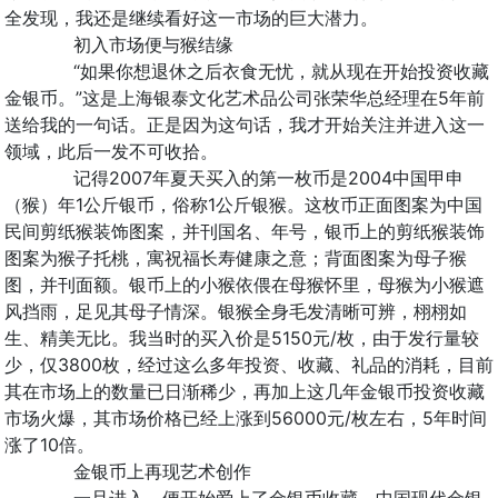
全发现，我还是继续看好这一市场的巨大潜力。
初入市场便与猴结缘
“如果你想退休之后衣食无忧，就从现在开始投资收藏
金银币。”这是上海银泰文化艺术品公司张荣华总经理在5年前
送给我的一句话。正是因为这句话，我才开始关注并进入这一
领域，此后一发不可收拾。
记得2007年夏天买入的第一枚币是2004中国甲申
（猴）年1公斤银币，俗称1公斤银猴。这枚币正面图案为中国
民间剪纸猴装饰图案，并刊国名、年号，银币上的剪纸猴装饰
图案为猴子托桃，寓祝福长寿健康之意；背面图案为母子猴
图，并刊面额。银币上的小猴依偎在母猴怀里，母猴为小猴遮
风挡雨，足见其母子情深。银猴全身毛发清晰可辨，栩栩如
生、精美无比。我当时的买入价是5150元/枚，由于发行量较
少，仅3800枚，经过这么多年投资、收藏、礼品的消耗，目前
其在市场上的数量已日渐稀少，再加上这几年金银币投资收藏
市场火爆，其市场价格已经上涨到56000元/枚左右，5年时间
涨了10倍。
金银币上再现艺术创作