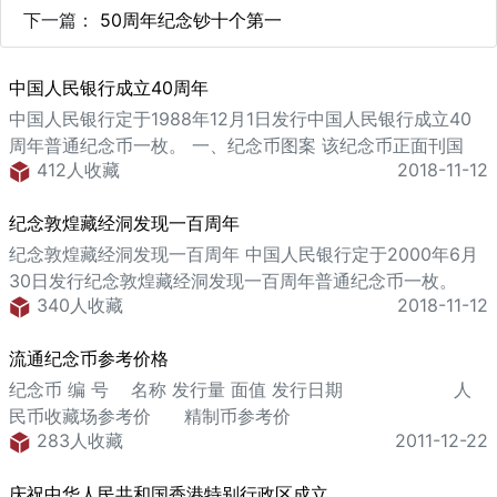
下一篇：
50周年纪念钞十个第一
中国人民银行成立40周年
中国人民银行定于1988年12月1日发行中国人民银行成立40
周年普通纪念币一枚。 一、纪念币图案 该纪念币正面刊国
412人收藏
2018-11-12
名、国徽及“1988”年号。 该纪念币背面主景图案为中国人民
银行行徽及总行办公大楼外景。内缘上方刊“中国人民银行成
纪念敦煌藏经洞发现一百周年
立四十周年”中文字样，内缘下方刊“1948-1988”字样及刊面
额“壹圆&rdqu
纪念敦煌藏经洞发现一百周年 中国人民银行定于2000年6月
30日发行纪念敦煌藏经洞发现一百周年普通纪念币一枚。
340人收藏
2018-11-12
一、纪念币图案 该纪念币正面刊国名、敦煌莫高窟最具有代
表的古建筑－九层楼、面额"壹圆"及年号“2000”。 该纪念币
流通纪念币参考价格
背面主景图案为敦煌彩塑、敦煌壁画，内缘右方刊“纪念敦煌
藏经洞发现一百周年1900—2000&rd
纪念币 编 号 名称 发行量 面值 发行日期 人
民币收藏场参考价 精制币参考价
283人收藏
2011-12-22
庆祝中华人民共和国香港特别行政区成立