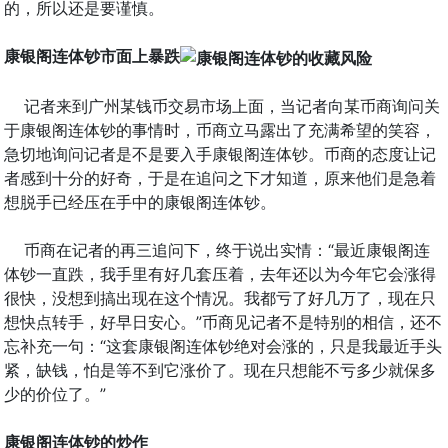
的，所以还是要谨慎。
康银阁连体钞市面上暴跌
记者来到广州某钱币交易市场上面，当记者向某币商询问关
于康银阁连体钞的事情时，币商立马露出了充满希望的笑容，
急切地询问记者是不是要入手康银阁连体钞。币商的态度让记
者感到十分的好奇，于是在追问之下才知道，原来他们是急着
想脱手已经压在手中的康银阁连体钞。
币商在记者的再三追问下，终于说出实情：“最近康银阁连
体钞一直跌，我手里有好几套压着，去年还以为今年它会涨得
很快，没想到搞出现在这个情况。我都亏了好几万了，现在只
想快点转手，好早日安心。”币商见记者不是特别的相信，还不
忘补充一句：“这套康银阁连体钞绝对会涨的，只是我最近手头
紧，缺钱，怕是等不到它涨价了。现在只想能不亏多少就保多
少的价位了。”
康银阁连体钞的炒作