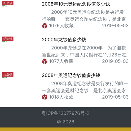
气。在2000年100元龙钞的正面位置，是
2008年10元奥运纪念钞值多少钱
纪念钞
元龙钞之所以现在的收藏价格相对于之前
一条栩
的票面价格有大攀升，主要是因为它的历
2008年10元奥运会纪念钞是央行发
史意义非常大，因为，只有1000年，才有
行的唯一一套奥运会题材纪念钞，是北京
一个是世纪年。 100元龙钞的整体票
1079人收藏
2019-05-03
奥运会永远的名片，在相当长一段时间内
面设计十分大气。在100元龙钞的正面位
都据有唯一性。它也是央行所有纪念钞品
置，是一条栩栩如生的以金黄色为主的
2000年龙钞值多少钱
纪念钞
种中发行量最小的品种。它的发行，从根
龙，在龙的上方位置
本上刺激了新一轮的国内收藏热，曝光度
2000年龙钞是在2000年，为了迎接
极高，因此它的认知度也极高。 从目
新世纪到来，中国人民银行在11月28日在
前的市场情况来看，当时面额10元的
1077人收藏
2019-05-03
全国发行的一套纪念钞，这一套纪念钞，
2008年10元奥运会纪念钞价格大约在
它的票面价值为100元。实际上，这一款
2300-2600元，涨幅超过四百倍，相信在
2008年奥运纪念钞值多少钱
纪念钞
2000年龙钞之所以现在的收藏价格相对于
未来的时间里，还有很大的升值
之前的票面价格有大攀升，主要是因为它
2008年奥运纪念钞是央行发行的唯一
的历史意义非常大，因为，只有1000年，
一套奥运会题材纪念钞，是北京奥运会永
才有一个是世纪年。 2000年龙钞的整
1018人收藏
2019-05-03
远的名片，在相当长一段时间内都据有唯
体票面设计十分大气。在2000年龙钞的正
一性。它也是央行所有纪念钞品种中发行
面位置，是一条栩栩如生的以金黄色为主
量最小的品种。它的发行，从根本上刺激
粤ICP备13077976号-2
的龙，在龙的
了新一轮的国内收藏热，曝光度极高，因
© 2026
此它的认知度也极高。 从目前的市场