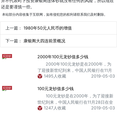
并不代表时下投资康银阁连体钞就没有任何的风险，所以现在
还是要谨慎一些。
本站部分内容收集于互联网，如有侵犯您的权利请联系我们及时删除。
上一篇：
1980年50元人民币的增值
下一篇：
康银阁大四连前景概况
2000年100元龙钞值多少钱
纪念钞
2000年100元龙钞是在2000年，为
了迎接新世纪到来，中国人民银行在11月
1495人收藏
2019-05-03
28日在全国发行的一套纪念钞，这一套纪
念钞，它的票面价值为100元。实际上，
100元龙钞值多少钱
纪念钞
这一款2000年100元龙钞之所以现在的收
藏价格相对于之前的票面价格有大攀升，
100元龙钞是在2000年，为了迎接新
主要是因为它的历史意义非常大，因为，
世纪到来，中国人民银行在11月28日在全
只有1000年，才有一个是世纪年。
1247人收藏
2019-05-03
国发行的一套纪念钞，这一套纪念钞，它
2000年100元龙钞的整体票面设计十分大
的票面价值为100元。实际上，这一款100