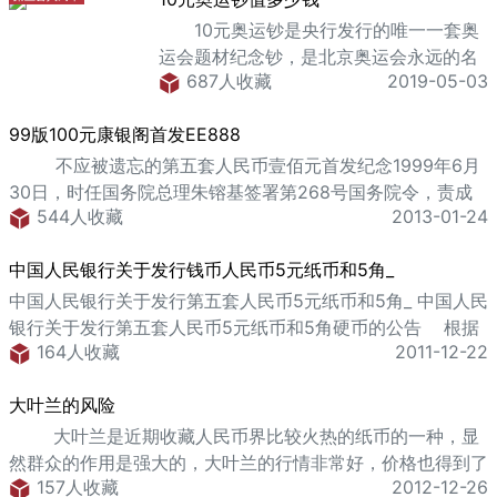
10元奥运钞是央行发行的唯一一套奥
运会题材纪念钞，是北京奥运会永远的名
687人收藏
2019-05-03
片，在相当长一段时间内都据有唯一性。
它也是央行所有纪念钞品种中发行量最小
99版100元康银阁首发EE888
的品种。它的发行，从根本上刺激了新一
轮的国内收藏热，曝光度极高，因此它的
不应被遗忘的第五套人民币壹佰元首发纪念1999年6月
认知度也极高。 从目前的市场情况来
30日，时任国务院总理朱镕基签署第268号国务院令，责成
544人收藏
看，当时面额10元的10元奥运钞价格大约
2013-01-24
中国人民银行自1999年10月1日起陆续发行第五版币。1999
在2300-2600元，涨幅超过四百倍，相信
年7月1日，时任中国人民银行行长戴相龙签署第五版币发行公
中国人民银行关于发行钱币人民币5元纸币和5角_
在未来的时间里，还有很大的升值空间，
告，自1999年10月1日起在全国陆续发行第五版币100元券。
这其中还不包含那些连体钞、
1999年10月1日，时任中国人民银行货币金银局局长唐双宁签
中国人民银行关于发行第五套人民币5元纸币和5角_ 中国人民
署证明书,授权康银阁
银行关于发行第五套人民币5元纸币和5角硬币的公告 根据
164人收藏
2011-12-22
1999年6月30日中华人民共和国第268号国务院令，中国人
民银行定于2002年11月18日起在全国发行第五套人民币5元
大叶兰的风险
纸币和5角硬币。 一、第五套人民币5元纸币主要特征
第
大叶兰是近期收藏人民币界比较火热的纸币的一种，显
然群众的作用是强大的，大叶兰的行情非常好，价格也得到了
157人收藏
2012-12-26
大幅度的上涨。大叶兰是一种新的纸币，所以在它的问世之后