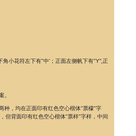
下角小花符左下有“中’；正面左侧帆下有“Y",正
。
案。
两种，均在正面印有红色空心楷体“票檬”字
，但背面印有红色空心楷体“票样”字样，中间