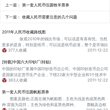
上一篇：
第一套人民币伍圆牧羊票券
下一篇：
收藏人民币需要注意的几个问题
2011年人民币收藏路线图
纵观2010年的钱比市场，可以说是有喜有忧。当然
更多的是喜，特别是纸币，可以说是纸币必涨，整个是市场比
377人收藏
2011-12-22
07年的股市有过而无不及。但是我们也同时看到
了"http://www.collectrmb.com" target="_blank">人民币收
[转载]中国六大印钞厂(转贴)
藏市场的忧虑之处，为钱币市场的长期繁荣带来了一定的障
碍，放眼2011我们该
中国的印钞厂隶属中国印钞造币总公司。中国印钞造币总公司
是国家法定货币生产企业，下辖22家大中型企业和1个技术中
363人收藏
2011-12-22
心，从事印钞、造币、钞票纸、银行信用卡的研制生产、印钞
造币专用机械和银行机具制造、高纯度金银精炼和印制增值税
第一套人民币伍圆帆船票券
专用发票、有价证券、银行专用票据、高级防伪证书等安全印
务方面的生产经营活动。由中国人民银行直
图案及颜色:正面左侧为帆船图，主色为浅蓝色或黑色两
接"http://www.collectrmb.com" target="_blank">
种.背面为花符，主色为绿色和蓝黑色两种。 票幅及边框
275人收藏
2013-08-23