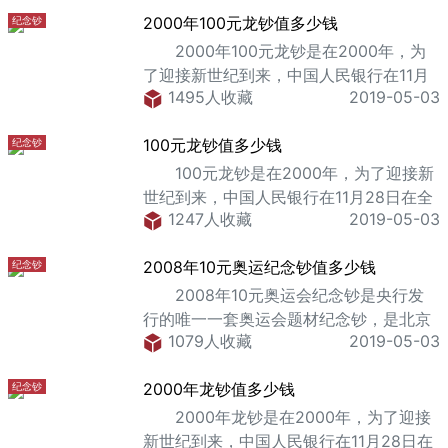
2000年100元龙钞值多少钱
纪念钞
2000年100元龙钞是在2000年，为
了迎接新世纪到来，中国人民银行在11月
1495人收藏
2019-05-03
28日在全国发行的一套纪念钞，这一套纪
念钞，它的票面价值为100元。实际上，
100元龙钞值多少钱
纪念钞
这一款2000年100元龙钞之所以现在的收
藏价格相对于之前的票面价格有大攀升，
100元龙钞是在2000年，为了迎接新
主要是因为它的历史意义非常大，因为，
世纪到来，中国人民银行在11月28日在全
只有1000年，才有一个是世纪年。
1247人收藏
2019-05-03
国发行的一套纪念钞，这一套纪念钞，它
2000年100元龙钞的整体票面设计十分大
的票面价值为100元。实际上，这一款100
气。在2000年100元龙钞的正面位置，是
2008年10元奥运纪念钞值多少钱
纪念钞
元龙钞之所以现在的收藏价格相对于之前
一条栩
的票面价格有大攀升，主要是因为它的历
2008年10元奥运会纪念钞是央行发
史意义非常大，因为，只有1000年，才有
行的唯一一套奥运会题材纪念钞，是北京
一个是世纪年。 100元龙钞的整体票
1079人收藏
2019-05-03
奥运会永远的名片，在相当长一段时间内
面设计十分大气。在100元龙钞的正面位
都据有唯一性。它也是央行所有纪念钞品
置，是一条栩栩如生的以金黄色为主的
2000年龙钞值多少钱
纪念钞
种中发行量最小的品种。它的发行，从根
龙，在龙的上方位置
本上刺激了新一轮的国内收藏热，曝光度
2000年龙钞是在2000年，为了迎接
极高，因此它的认知度也极高。 从目
新世纪到来，中国人民银行在11月28日在